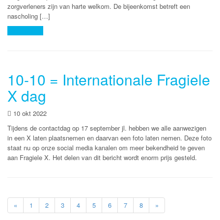
zorgverleners zijn van harte welkom. De bijeenkomst betreft een
nascholing […]
Lees meer
10-10 = Internationale Fragiele
X dag
10 okt 2022
Tijdens de contactdag op 17 september jl. hebben we alle aanwezigen
in een X laten plaatsnemen en daarvan een foto laten nemen. Deze foto
staat nu op onze social media kanalen om meer bekendheid te geven
aan Fragiele X. Het delen van dit bericht wordt enorm prijs gesteld.
«
1
2
3
4
5
6
7
8
»