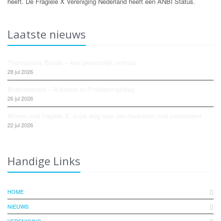
heeft. De Fragiele X Vereniging Nederland heeft een ANBI Status.
Laatste nieuws
Thomashuis Bunde – een persoonlijk verhaal
28 jul 2026
Boekrecensie – Autisme en Probleemgedrag
26 jul 2026
Wonen met fragiele X: onze weg naar een toekomst met vertrouwen
22 jul 2026
Handige Links
HOME
NIEUWS