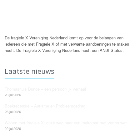
De fragiele X Vereniging Nederland komt op voor de belangen van
iedereen die met Fragiele X of met verwante aandoeningen te maken
heeft. De Fragiele X Vereniging Nederland heeft een ANBI Status.
Laatste nieuws
Thomashuis Bunde – een persoonlijk verhaal
28 jul 2026
Boekrecensie – Autisme en Probleemgedrag
26 jul 2026
Wonen met fragiele X: onze weg naar een toekomst met vertrouwen
22 jul 2026