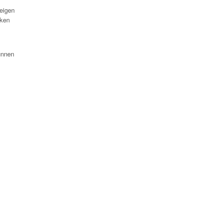
eigen
eken
unnen