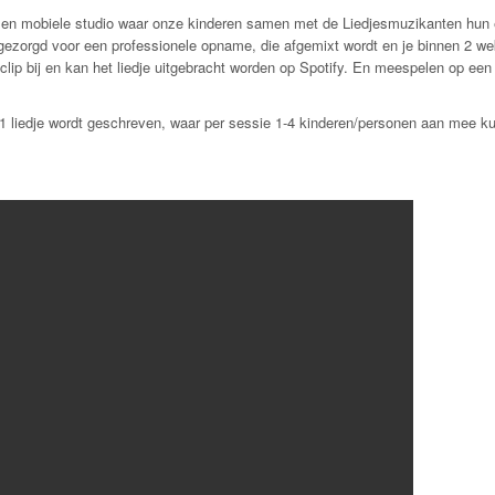
. Een mobiele studio waar onze kinderen samen met de Liedjesmuzikanten hun 
t gezorgd voor een professionele opname, die afgemixt wordt en je binnen 2 w
clip bij en kan het liedje uitgebracht worden op Spotify. En meespelen op een
1 liedje wordt geschreven, waar per sessie 1-4 kinderen/personen aan mee k