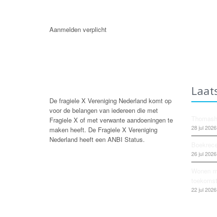
Aanmelden verplicht
Laat
De fragiele X Vereniging Nederland komt op
voor de belangen van iedereen die met
Thomashu
Fragiele X of met verwante aandoeningen te
28 jul 2026
maken heeft. De Fragiele X Vereniging
Nederland heeft een ANBI Status.
Boekrece
26 jul 2026
Wonen me
toekomst
22 jul 2026