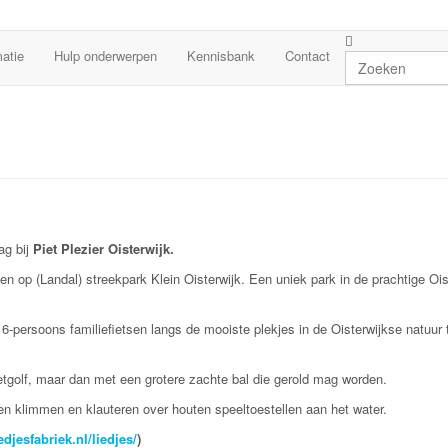
matie
Hulp onderwerpen
Kennisbank
Contact
ag bij
Piet Plezier Oisterwijk.
roen op (Landal) streekpark Klein Oisterwijk. Een uniek park in de prachtige Oi
 6-persoons familiefietsen langs de mooiste plekjes in de Oisterwijkse natuur 
etgolf, maar dan met een grotere zachte bal die gerold mag worden.
n klimmen en klauteren over houten speeltoestellen aan het water.
edjesfabriek.nl/liedjes/
)