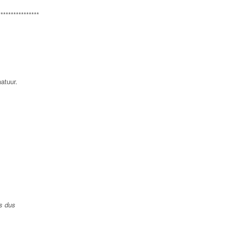
****************
atuur.
is dus