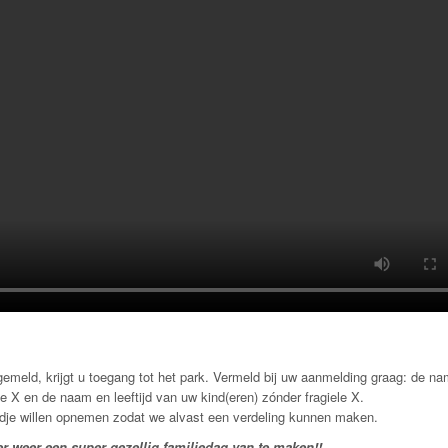
ngemeld, krijgt u toegang tot het park. Vermeld bij uw aanmelding graag: de n
le X en de naam en leeftijd van uw kind(eren) zónder fragiele X.
edje willen opnemen zodat we alvast een verdeling kunnen maken.
er weer een super gezellig familiedag van te maken!!.