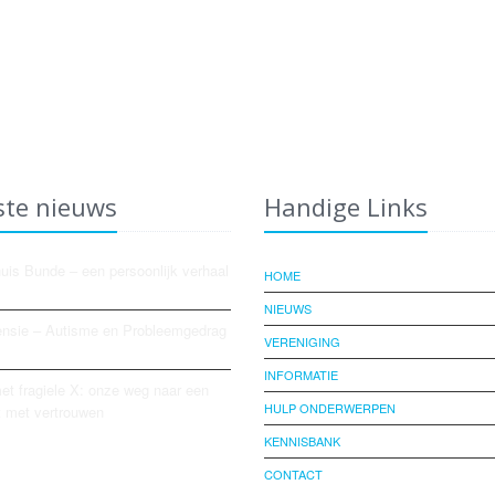
ste nieuws
Handige Links
is Bunde – een persoonlijk verhaal
HOME
NIEUWS
nsie – Autisme en Probleemgedrag
VERENIGING
INFORMATIE
t fragiele X: onze weg naar een
HULP ONDERWERPEN
 met vertrouwen
KENNISBANK
CONTACT