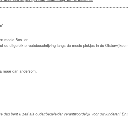
*****************************************************************************************
n”
een mooie Bos- en
t de uitgereikte routebeschrijving langs de mooie plekjes in de Oisterwijkse n
mma maar dan andersom.
e dag bent u zelf als ouder/begeleider verantwoordelijk voor uw kinderen! Er 