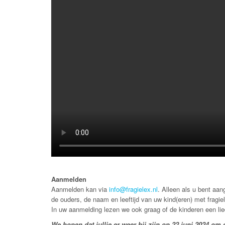
Aanmelden
Aanmelden kan via
info@fragielex.nl
. Alleen als u bent aa
de ouders, de naam en leeftijd van uw kind(eren) met fragie
In uw aanmelding lezen we ook graag of de kinderen een li
We hopen dat jullie er weer bij zijn op 22 juni 2024 om 