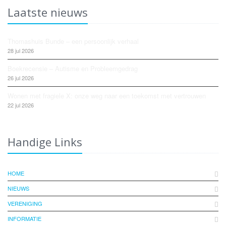
Laatste nieuws
Thomashuis Bunde – een persoonlijk verhaal
28 jul 2026
Boekrecensie – Autisme en Probleemgedrag
26 jul 2026
Wonen met fragiele X: onze weg naar een toekomst met vertrouwen
22 jul 2026
Handige Links
HOME
NIEUWS
VERENIGING
INFORMATIE