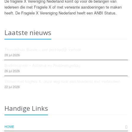
De fragiele X Vereniging Nederland komt op voor de belangen van
iedereen die met Fragiele X of met verwante aandoeningen te maken
heeft. De Fragiele X Vereniging Nederland heeft een ANBI Status.
Laatste nieuws
Thomashuis Bunde – een persoonlijk verhaal
28 jul 2026
Boekrecensie – Autisme en Probleemgedrag
26 jul 2026
Wonen met fragiele X: onze weg naar een toekomst met vertrouwen
22 jul 2026
Handige Links
HOME