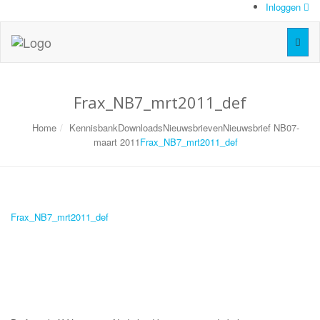
Inloggen
Toggl
naviga
Frax_NB7_mrt2011_def
Home
Kennisbank
Downloads
Nieuwsbrieven
Nieuwsbrief NB07-
maart 2011
Frax_NB7_mrt2011_def
Frax_NB7_mrt2011_def