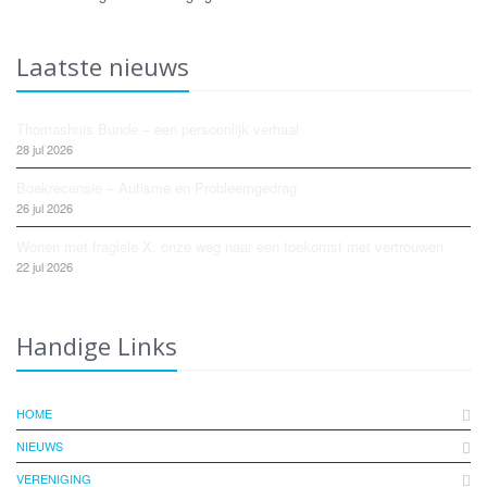
Laatste nieuws
Thomashuis Bunde – een persoonlijk verhaal
28 jul 2026
Boekrecensie – Autisme en Probleemgedrag
26 jul 2026
Wonen met fragiele X: onze weg naar een toekomst met vertrouwen
22 jul 2026
Handige Links
HOME
NIEUWS
VERENIGING