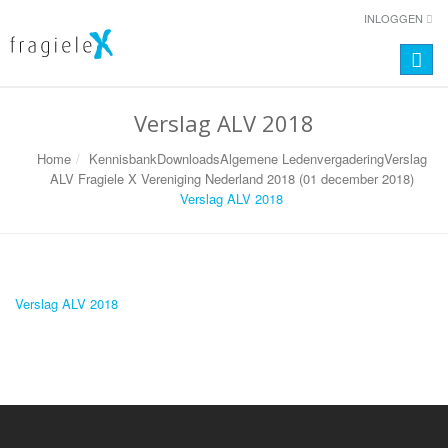
INLOGGEN
Toggle
naviga
Verslag ALV 2018
Home
Kennisbank
Downloads
Algemene Ledenvergadering
Verslag
ALV Fragiele X Vereniging Nederland 2018 (01 december 2018)
Verslag ALV 2018
Verslag ALV 2018