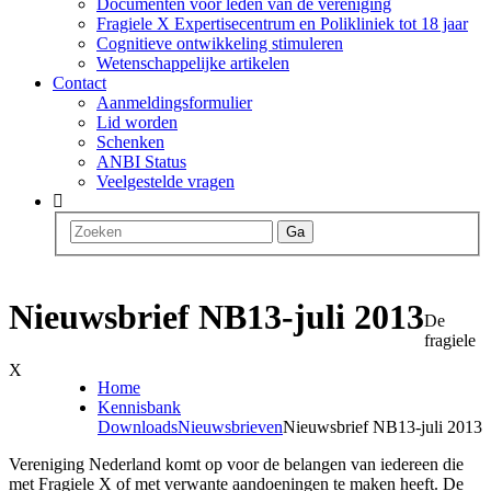
Documenten voor leden van de vereniging
Fragiele X Expertisecentrum en Polikliniek tot 18 jaar
Cognitieve ontwikkeling stimuleren
Wetenschappelijke artikelen
Contact
Aanmeldingsformulier
Lid worden
Schenken
ANBI Status
Veelgestelde vragen
Ga
Nieuwsbrief NB13-juli 2013
De
fragiele
X
Home
Kennisbank
Downloads
Nieuwsbrieven
Nieuwsbrief NB13-juli 2013
Vereniging Nederland komt op voor de belangen van iedereen die
met Fragiele X of met verwante aandoeningen te maken heeft. De