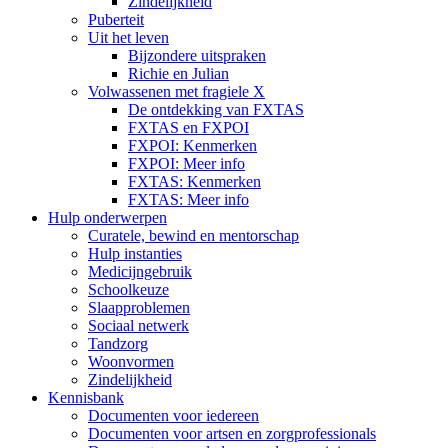
Zindelijkheid
Puberteit
Uit het leven
Bijzondere uitspraken
Richie en Julian
Volwassenen met fragiele X
De ontdekking van FXTAS
FXTAS en FXPOI
FXPOI: Kenmerken
FXPOI: Meer info
FXTAS: Kenmerken
FXTAS: Meer info
Hulp onderwerpen
Curatele, bewind en mentorschap
Hulp instanties
Medicijngebruik
Schoolkeuze
Slaapproblemen
Sociaal netwerk
Tandzorg
Woonvormen
Zindelijkheid
Kennisbank
Documenten voor iedereen
Documenten voor artsen en zorgprofessionals