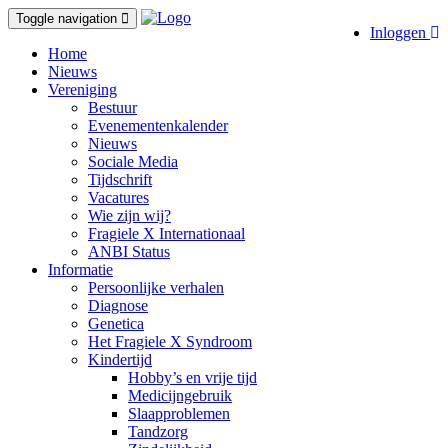
Toggle navigation
Inloggen
Home
Nieuws
Vereniging
Bestuur
Evenementenkalender
Nieuws
Sociale Media
Tijdschrift
Vacatures
Wie zijn wij?
Fragiele X Internationaal
ANBI Status
Informatie
Persoonlijke verhalen
Diagnose
Genetica
Het Fragiele X Syndroom
Kindertijd
Hobby’s en vrije tijd
Medicijngebruik
Slaapproblemen
Tandzorg