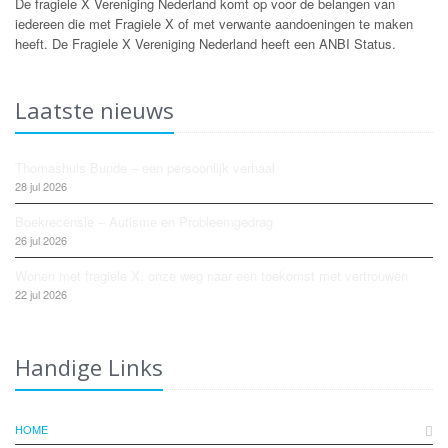
De fragiele X Vereniging Nederland komt op voor de belangen van
iedereen die met Fragiele X of met verwante aandoeningen te maken
heeft. De Fragiele X Vereniging Nederland heeft een ANBI Status.
Laatste nieuws
Thomashuis Bunde – een persoonlijk verhaal
28 jul 2026
Boekrecensie – Autisme en Probleemgedrag
26 jul 2026
Wonen met fragiele X: onze weg naar een toekomst met vertrouwen
22 jul 2026
Handige Links
HOME