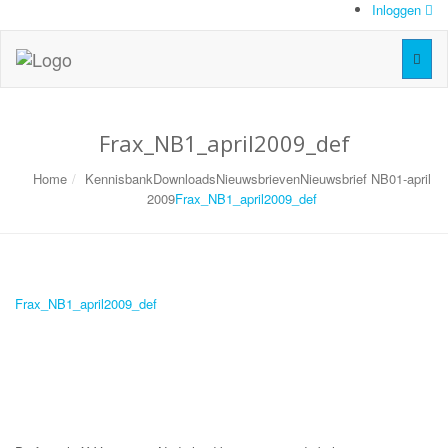
Inloggen
Toggl
naviga
Frax_NB1_april2009_def
Home
Kennisbank
Downloads
Nieuwsbrieven
Nieuwsbrief NB01-april
2009
Frax_NB1_april2009_def
Frax_NB1_april2009_def