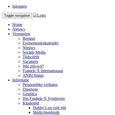
Inloggen
Toggle navigation
Home
Nieuws
Vereniging
Bestuur
Evenementenkalender
Nieuws
Sociale Media
Tijdschrift
Vacatures
Wie zijn wij?
Fragiele X Internationaal
ANBI Status
Informatie
Persoonlijke verhalen
Diagnose
Genetica
Het Fragiele X Syndroom
Kindertijd
Hobby’s en vrije tijd
Medicijngebruik