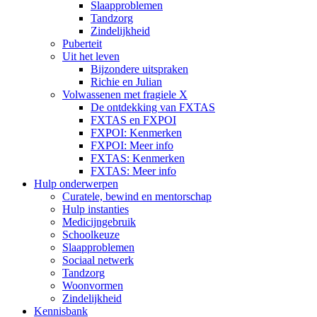
Slaapproblemen
Tandzorg
Zindelijkheid
Puberteit
Uit het leven
Bijzondere uitspraken
Richie en Julian
Volwassenen met fragiele X
De ontdekking van FXTAS
FXTAS en FXPOI
FXPOI: Kenmerken
FXPOI: Meer info
FXTAS: Kenmerken
FXTAS: Meer info
Hulp onderwerpen
Curatele, bewind en mentorschap
Hulp instanties
Medicijngebruik
Schoolkeuze
Slaapproblemen
Sociaal netwerk
Tandzorg
Woonvormen
Zindelijkheid
Kennisbank