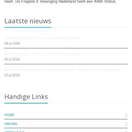
heeft. De Fragiele X Vereniging Nederland heeft een ANBI Status.
Laatste nieuws
Thomashuis Bunde – een persoonlijk verhaal
28 jul 2026
Boekrecensie – Autisme en Probleemgedrag
26 jul 2026
Wonen met fragiele X: onze weg naar een toekomst met vertrouwen
22 jul 2026
Handige Links
HOME
NIEUWS