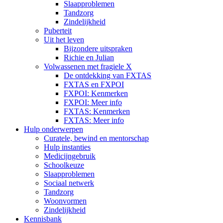
Slaapproblemen
Tandzorg
Zindelijkheid
Puberteit
Uit het leven
Bijzondere uitspraken
Richie en Julian
Volwassenen met fragiele X
De ontdekking van FXTAS
FXTAS en FXPOI
FXPOI: Kenmerken
FXPOI: Meer info
FXTAS: Kenmerken
FXTAS: Meer info
Hulp onderwerpen
Curatele, bewind en mentorschap
Hulp instanties
Medicijngebruik
Schoolkeuze
Slaapproblemen
Sociaal netwerk
Tandzorg
Woonvormen
Zindelijkheid
Kennisbank