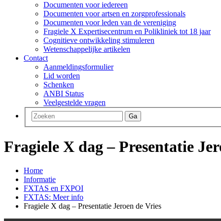
Documenten voor iedereen
Documenten voor artsen en zorgprofessionals
Documenten voor leden van de vereniging
Fragiele X Expertisecentrum en Polikliniek tot 18 jaar
Cognitieve ontwikkeling stimuleren
Wetenschappelijke artikelen
Contact
Aanmeldingsformulier
Lid worden
Schenken
ANBI Status
Veelgestelde vragen
Ga
Fragiele X dag – Presentatie Jer
Home
Informatie
FXTAS en FXPOI
FXTAS: Meer info
Fragiele X dag – Presentatie Jeroen de Vries