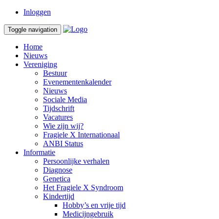
Inloggen
Toggle navigation
Home
Nieuws
Vereniging
Bestuur
Evenementenkalender
Nieuws
Sociale Media
Tijdschrift
Vacatures
Wie zijn wij?
Fragiele X Internationaal
ANBI Status
Informatie
Persoonlijke verhalen
Diagnose
Genetica
Het Fragiele X Syndroom
Kindertijd
Hobby’s en vrije tijd
Medicijngebruik